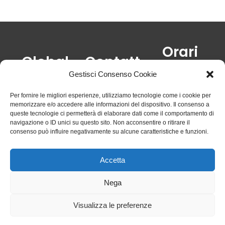
Orari
Global
Contatt
Lun-Ven: 8:00-
Gas
i
Gestisci Consenso Cookie
12:30 /15:00-
19:30
Viale Milite
Tel. 0131 225386
Per fornire le migliori esperienze, utilizziamo tecnologie come i cookie per
Sab: 8:30-12:30 /
ignoto, 62/64
email:
memorizzare e/o accedere alle informazioni del dispositivo. Il consenso a
15:30-19:00
queste tecnologie ci permetterà di elaborare dati come il comportamento di
15121
globalgas.al@gmail.com
navigazione o ID unici su questo sito. Non acconsentire o ritirare il
Alessandria
consenso può influire negativamente su alcune caratteristiche e funzioni.
(AL)
P.I:
Accetta
02467040065
Nega
Visualizza le preferenze
Privacy Policy
© 2026 All
Cookies Policy
Rights