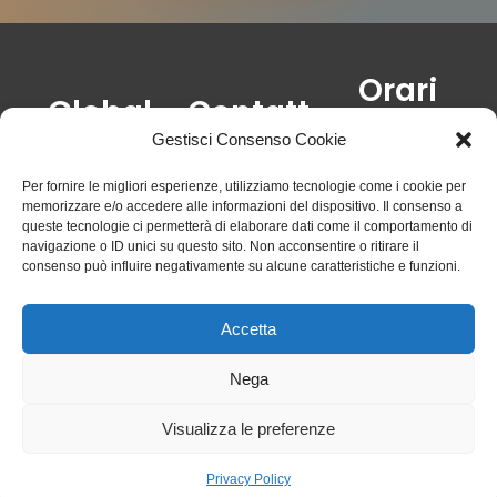
Orari
Global
Contatt
Lun-Ven: 8:00-
Gas
i
Gestisci Consenso Cookie
12:30 /15:00-
19:30
Viale Milite
Tel. 0131 225386
Per fornire le migliori esperienze, utilizziamo tecnologie come i cookie per
Sab: 8:30-12:30 /
ignoto, 62/64
email:
memorizzare e/o accedere alle informazioni del dispositivo. Il consenso a
15:30-19:00
queste tecnologie ci permetterà di elaborare dati come il comportamento di
15121
globalgas.al@gmail.com
navigazione o ID unici su questo sito. Non acconsentire o ritirare il
Alessandria
consenso può influire negativamente su alcune caratteristiche e funzioni.
(AL)
P.I:
Accetta
02467040065
Nega
Visualizza le preferenze
Privacy Policy
© 2026 All
Cookies Policy
Rights
Privacy Policy
Reserved.